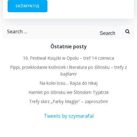
Search
for:
Ôstatnie posty
10. Festiwal Książki w Opolu – tref 14 czerwca
Pippi, przekłodanie ksiōnżek i literatura po ślōnsku – trefy z
bajtlami
Na kolei losu… Rajza do nikaj
Hamlet po ślōnsku we Ślōnskim Tyjatrze
Trefy skirz „Farby Magije” – zaproszōm!
Tweets by szymarafal