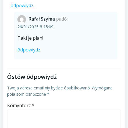
ôdpowiydz
Rafał Szyma
padŏ:
26/01/2025 ô 15:09
Taki je plan!
ôdpowiydz
Ôstŏw ôdpowiydź
Twoja adresa email niy bydzie ôpublikowanŏ.
Wymŏgane
pola sōm ôznŏczōne
*
Kōmyntŏrz
*