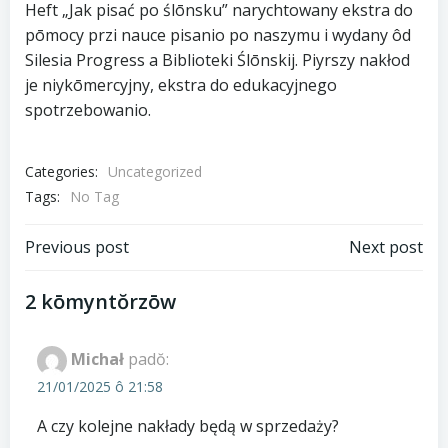
Heft „Jak pisać po ślōnsku” narychtowany ekstra do
pōmocy przi nauce pisanio po naszymu i wydany ôd
Silesia Progress a Biblioteki Ślōnskij. Piyrszy nakłod
je niykōmercyjny, ekstra do edukacyjnego
spotrzebowanio.
Categories:
Uncategorized
Tags:
No Tag
Post
Post
Previous post
Next post
navigation
navigation
2 kōmyntŏrzōw
Michał
padŏ:
21/01/2025 ô 21:58
A czy kolejne nakłady będą w sprzedaży?